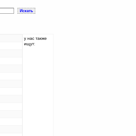
у нас также
ищут: