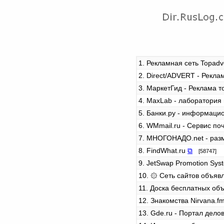
1. Рекламная сеть Topadv
2. Direct/ADVERT - Рекла
3. МаркетГид - Реклама т
4. MaxLab - лаборатори
5. Банки.ру - информац
6. WMmail.ru - Сервис п
7. МНОГОНАДO.net - разм
8. FindWhat.ru
⧉
[58747]
9. JetSwap Promotion Sy
10. ۞ Сеть сайтов объя
11. Доска бесплатных о
12. Знакомства Nirvana.f
13. Gde.ru - Портал дел