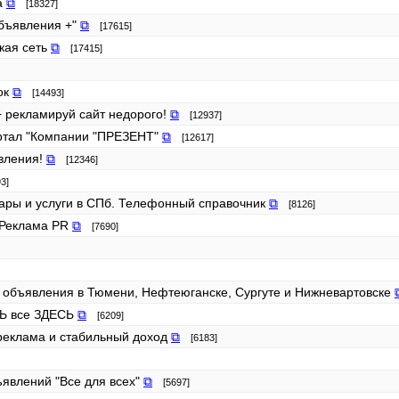
а
⧉
[18327]
объявления +"
⧉
[17615]
кая сеть
⧉
[17415]
лок
⧉
[14493]
+ рекламируй сайт недорого!
⧉
[12937]
ртал "Компании "ПРЕЗЕНТ"
⧉
[12617]
вления!
⧉
[12346]
3]
овары и услуги в СПб. Телефонный справочник
⧉
[8126]
г Реклама PR
⧉
[7690]
 объявления в Тюмени, Нефтеюганске, Сургуте и Нижневартовске
СТЬ все ЗДЕСЬ
⧉
[6209]
реклама и стабильный доход
⧉
[6183]
бъявлений "Все для всех"
⧉
[5697]