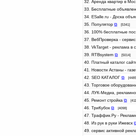
32. Аренда квартир в Мос
33. Бесплатные объявле
34. ESalle.ru - Доска об
35. Популятор
⧉
[5341]
36. 100% бесплатные пос
37. ВебПроверка - серви
38. VkTarget - реклама в
39. RTBsystem
⧉
[5014]
40. Платный каталог сайт
41. Новости Астаны - га
42. SEO КАТАЛОГ
⧉
[4485
43. Торговое оборудован
44. ЛУК-Медиа, рекламно
45. Ремонт стройка
⧉
[411
46. ТриКубок
⧉
[4098]
47. Траффик.Ру - Реклам
48. Из рук в руки Ижевск
49. сервис активной рек