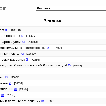
Реклама
ert
⧉
[1600146]
ма в новостях
⧉
[346652]
оваров и услуг
⧉
[268483]
я максимальных возможностей
⧉
[137758]
ионный портал
⧉
[126390]
очтовых рассылок
⧉
[72856]
ещение баннеров по всей России, заходи!
⧉
[66465]
stem
⧉
[55630]
влений
⧉
[38837]
бъявлений
⧉
[29567]
m
⧉
[20123]
овых и частных объявлений
⧉
[19009]