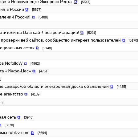
кве и Новокузнецке.Экспресс Рента.
⧉
[5647]
ния в России
⧉
[5577]
ъявлений России!
⧉
[5488]
етители на Ваш сайт! Без регистрации!
⧉
[5211]
с проверки веб сайтов, сообщество интернет пользователей
⧉
[5170]
 социальных сетях
⧉
[5148]
ов NofolloW
⧉
[4962]
зета «Инфо-Цес»
⧉
[4751]
]
ие самарской области электронная доска объявлений
⧉
[4435]
е агентство
⧉
[4189]
3]
ная сеть
⧉
[3948]
⧉
[3870]
ламы rublzz.com
⧉
[3694]