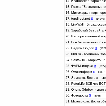
14. Ивановская барахолк
15. Газета "Бесплатные 
16. Миксмаркет, партнерс
17. topdirect.net
⧉
[14940]
18. LinkWall - Биржа ссы
19. Заработай без сайта 
20. Информационный по
21. Все бесплатные объя
22. Радуга Скидок
⧉
[1029
23. 008.ru - Компании т
24. Sostav.ru - Маркетин
25. ФАРМ-индекс
⧉
[7127]
26. Омскинформ
⧉
[6827]
27. Ярмарка. Бесплатные
28. PeterLife ВСЕ что Е
29. Очень Эффективная 
30. Фотодоска
⧉
[6048]
31. bb.rusbic.ru: Доски о