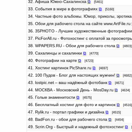
32. Афиша Южно-Сахалинска
⧉
[5461]
33. События в мире в фотографиях
⧉
[5160]
34. Частные фото альбомы. Юмор, приколы, эротика
35. Обои для рабочего стола на сайте www.ArtFile.ru
36. 35PHOTO - Лучшие художественные фотографи
37. PicForAll.ru - Фотохостинг с оплатой за просмот
38. WPAPERS.RU - Обои для рабочего стола
⧉
[4803]
39. Сахалинцы и сахалинки
⧉
[4770]
40. Фотографии на карте
⧉
[4723]
41. Хостинг картинок PicShare.ru
⧉
[4697]
42. 100 Пудов - Блог для настоящих мужчин!
⧉
[4682]
43. lostpic.net – ваш надёжный фотобанк
⧉
[4671]
44. МОСКВА - Московский День - MosDay.ru
⧉
[4634]
45. Голые знаменитости
⧉
[4575]
46. Бесплатный хостинг для фото и картинок
⧉
[4516]
47. Rylik.ru - портал графики и дизайна
⧉
[4515]
48. BadFon.ru - обои для рабочего стола
⧉
[4454]
49. Scrin.Org - Быстрый и надежный фотохостинг
⧉
[4