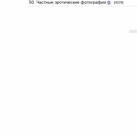
50. Частные эротические фотографии
⧉
[4379]
©200