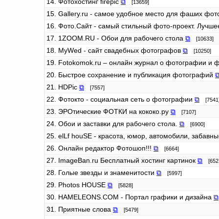
14. Фотохостинг firepic
⧉
[13659]
15. Gallery.ru - самое удобное место для фаших фо
16. Фото.Сайт - самый стильный фото-проект. Лучш
17. 1ZOOM.RU - Обои для рабочего стола
⧉
[10633]
18. MyWed - сайт свадебных фотографов
⧉
[10250]
19. Fotokomok.ru – онлайн журнал о фотографии и 
20. Быстрое сохранение и публикация фотографий
21. HDPic
⧉
[7557]
22. Фотокто - социальная сеть о фотографии
⧉
[7541
23. ЭРОтические ФОТКИ на кококо.ру
⧉
[7107]
24. Обои и заставки для рабочего стола.
⧉
[6900]
25. elLf houSE - красота, юмор, автомобили, забав
26. Онлайн редактор Фотошоп!!!
⧉
[6664]
27. ImageBan.ru Бесплатный хостинг картинок
⧉
[652
28. Голые звезды и знаменитости
⧉
[5997]
29. Photos HOUSE
⧉
[5828]
30. HAMELEONS.COM - Портал графики и дизайна
⧉
31. Приятные слова
⧉
[5479]