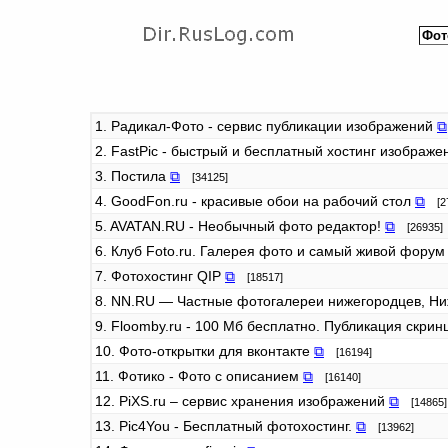
1. Радикал-Фото - сервис публикации изображений
⧉
2. FastPic - быстрый и бесплатный хостинг изображ
3. Постила
⧉
[34125]
4. GoodFon.ru - красивые обои на рабочий стол
⧉
[27
5. AVATAN.RU - Необычный фото редактор!
⧉
[26935]
6. Клуб Foto.ru. Галерея фото и самый живой фору
7. Фотохостинг QIP
⧉
[18517]
8. NN.RU — Частные фотогалереи нижегородцев, Н
9. Floomby.ru - 100 Мб бесплатно. Публикация скри
10. Фото-открытки для вконтакте
⧉
[16194]
11. Фотико - Фото с описанием
⧉
[16140]
12. PiXS.ru – сервис хранения изображений
⧉
[14865]
13. Pic4You - Бесплатный фотохостинг.
⧉
[13962]