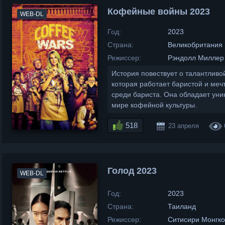
Кофейные войны 2023
WEB-DL
Год:
2023
Страна:
Великобритания
Режиссер:
Рэндолл Миллер
История повествует о талантлив
которая работает баристой и меч
среди бариста. Она обладает уни
мире кофейной культуры.
518
23 апреля
Голод 2023
WEB-DL
Год:
2023
Страна:
Таиланд
Режиссер:
Ситисири Монгк