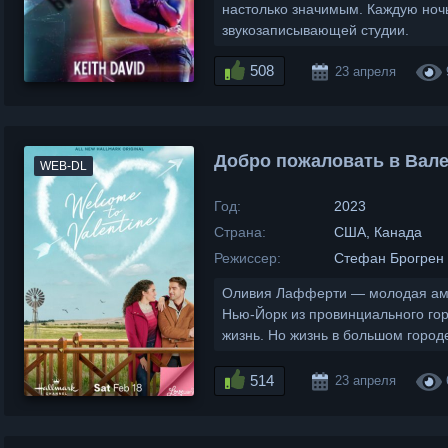
настолько значимым. Каждую ночь
звукозаписывающей студии.
508
23 апреля
Добро пожаловать в Вале
WEB-DL
Год:
2023
Страна:
США, Канада
Режиссер:
Стефан Брогрен
Оливия Лафферти — молодая амб
Нью-Йорк из провинциального гор
жизнь. Но жизнь в большом город
514
23 апреля