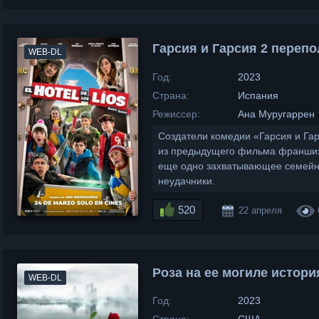
Гарсия и Гарсия 2 перепо
WEB-DL
Год:
2023
Страна:
Испания
Режиссер:
Ана Муругаррен
Создатели комедии «Гарсия и Г
из предыдущего фильма франшизы
еще одно захватывающее семейно
неудачники.
520
22 апреля
Роза на ее могиле истори
WEB-DL
Год:
2023