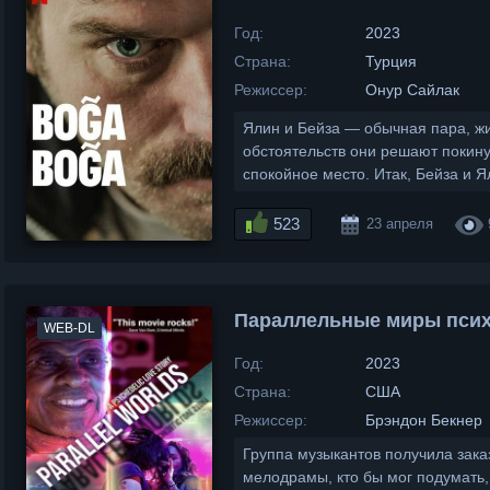
Год:
2023
Страна:
Турция
Режиссер:
Онур Сайлак
Ялин и Бейза — обычная пара, ж
обстоятельств они решают покину
спокойное место. Итак, Бейза и Я
523
23 апреля
Параллельные миры псих
WEB-DL
Год:
2023
Страна:
США
Режиссер:
Брэндон Бекнер
Группа музыкантов получила зака
мелодрамы, кто бы мог подумать, 