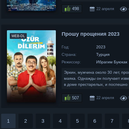
498
22 апреля
Прошу прощения 2023
WEB-DL
Год:
2023
Страна:
Турция
Режиссер:
Ибрагим Буюкак
Эркин, мужчина около 30 лет, пр
маяка. Однажды он получает изв
в доме престарелых, и поспешно 
507
22 апреля
1
2
3
4
5
6
7