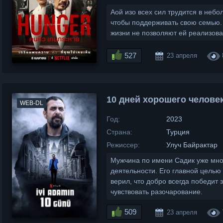
Аой изо всех сил трудится в неб
чтобы поддерживать свою семью.
жизни не позволяют ей реализова
527
23 апреля
10 дней хорошего человек
WEB-DL
Год:
2023
Страна:
Турция
Режиссер:
Улуч Байрактар
Мужчина по имени Садик уже мно
деятельности. Его главной целью
верил, что добро всегда победит 
чувствовать разочарование.
509
23 апреля