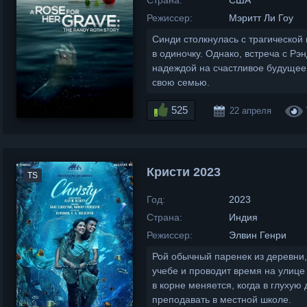
Страна:
США
Режиссер:
Мэритт Ли Гоу
Синди столкнулась с трагической
в одиночку. Однако, встреча с Рэ
надеждой на счастливое будущее. 
свою семью.
525
22 апреля
Кристи 2023
TS
Год:
2023
Страна:
Индия
Режиссер:
Элвин Генри
Рой обычный паренек из деревни,
учебе и проводит время на улице
в корне меняется, когда в глухую
преподавать в местной школе.