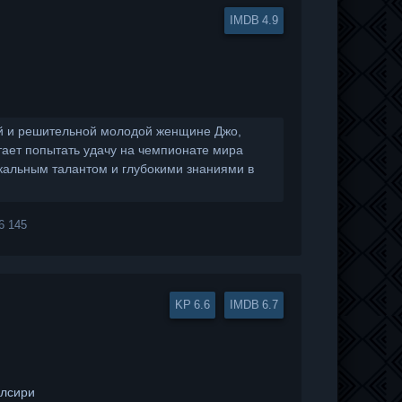
4.9
ой и решительной молодой женщине Джо,
тает попытать удачу на чемпионате мира
кальным талантом и глубокими знаниями в
6 145
6.6
6.7
олсири