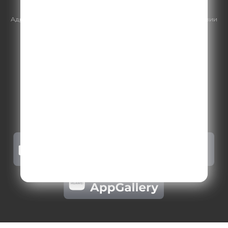
https://gpmsaleshouse.ru/
Адрес электронной почты для отправления досудебной претензии
по вопросам нарушения авторских и смежных прав:
copyright@gpmradio.ru
.
Более подробная информация для
правообладателей
.
Политика конфиденциальности
.
Реклама на Comedy radio
.
Результаты СОУТ
.
Правила участия в акциях, конкурсах, играх