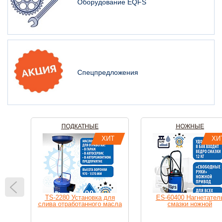
Оборудование EQFS
Спецпредложения
ПОДКАТНЫЕ
НОЖНЫЕ
НКИ
ХИТ
ХИ
ИТ
TS-2280 Установка для
ES-60400 Нагнетател
слива отработанного масла
смазки ножной
ный