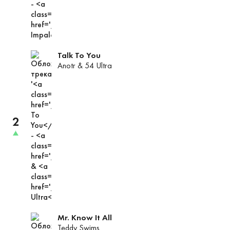
чарте
до
позиции
Talk To You
Anotr
&
54 Ultra
2
трек
поднялса
в
чарте
до
позиции
Mr. Know It All
Teddy Swims