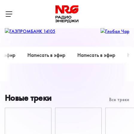
Радио
ЭНЕРДЖИ
эфир
Написать в эфир
Написать в эфир
Напис
(NRG)
Новые треки
Все треки