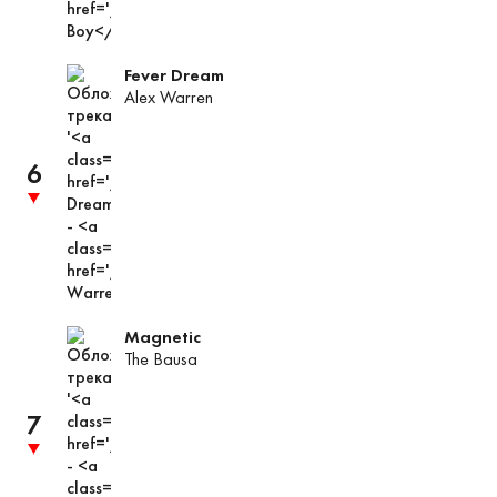
Fever Dream
Alex Warren
6
трек
опустился
в
чарте
до
позиции
Magnetic
The Bausa
7
трек
опустился
в