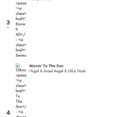
3
трек
не
менял
позиции
в
чарте,
его
место
Movin' To The Sun
Hugel
&
Imael Angel
&
Ultra Naté
4