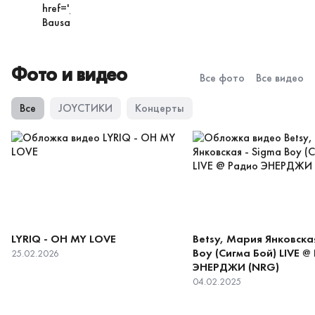
чарте
до
позиции
Фото и видео
Все фото
Все видео
Все
JOYСТИКИ
Концерты
LYRIQ - OH MY LOVE
Betsy, Мария Янковска
Boy (Сигма Бой) LIVE @
25.02.2026
ЭНЕРДЖИ (NRG)
04.02.2025