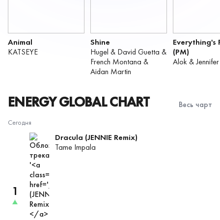
Animal
Shine
Everything's 
KATSEYE
Hugel
&
David Guetta
&
(PM)
French Montana
&
Alok
&
Jennife
Aidan Martin
ENERGY GLOBAL CHART
Весь чарт
Сегодня
Dracula (JENNIE Remix)
Tame Impala
1
трек
поднялса
в