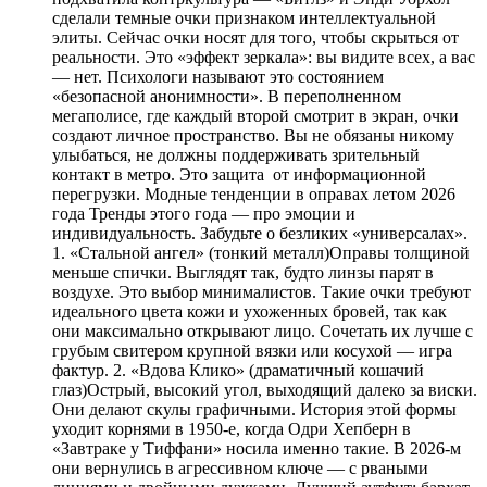
сделали темные очки признаком интеллектуальной
элиты. Сейчас очки носят для того, чтобы скрыться от
реальности. Это «эффект зеркала»: вы видите всех, а вас
— нет. Психологи называют это состоянием
«безопасной анонимности». В переполненном
мегаполисе, где каждый второй смотрит в экран, очки
создают личное пространство. Вы не обязаны никому
улыбаться, не должны поддерживать зрительный
контакт в метро. Это защита от информационной
перегрузки. Модные тенденции в оправах летом 2026
года Тренды этого года — про эмоции и
индивидуальность. Забудьте о безликих «универсалах».
1. «Стальной ангел» (тонкий металл)Оправы толщиной
меньше спички. Выглядят так, будто линзы парят в
воздухе. Это выбор минималистов. Такие очки требуют
идеального цвета кожи и ухоженных бровей, так как
они максимально открывают лицо. Сочетать их лучше с
грубым свитером крупной вязки или косухой — игра
фактур. 2. «Вдова Клико» (драматичный кошачий
глаз)Острый, высокий угол, выходящий далеко за виски.
Они делают скулы графичными. История этой формы
уходит корнями в 1950-е, когда Одри Хепберн в
«Завтраке у Тиффани» носила именно такие. В 2026-м
они вернулись в агрессивном ключе — с рваными