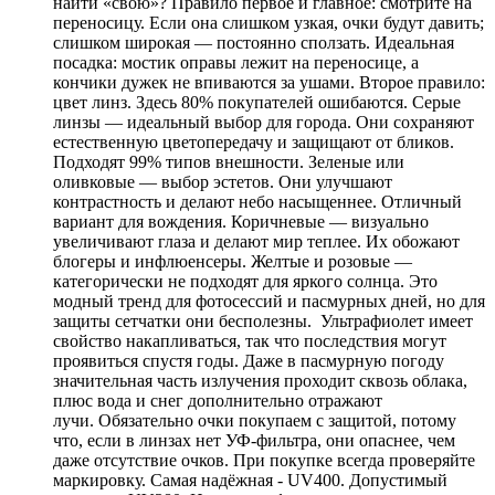
найти «свою»? Правило первое и главное: смотрите на
переносицу. Если она слишком узкая, очки будут давить;
слишком широкая — постоянно сползать. Идеальная
посадка: мостик оправы лежит на переносице, а
кончики дужек не впиваются за ушами. Второе правило:
цвет линз. Здесь 80% покупателей ошибаются. Серые
линзы — идеальный выбор для города. Они сохраняют
естественную цветопередачу и защищают от бликов.
Подходят 99% типов внешности. Зеленые или
оливковые — выбор эстетов. Они улучшают
контрастность и делают небо насыщеннее. Отличный
вариант для вождения. Коричневые — визуально
увеличивают глаза и делают мир теплее. Их обожают
блогеры и инфлюенсеры. Желтые и розовые —
категорически не подходят для яркого солнца. Это
модный тренд для фотосессий и пасмурных дней, но для
защиты сетчатки они бесполезны. Ультрафиолет имеет
свойство накапливаться, так что последствия могут
проявиться спустя годы. Даже в пасмурную погоду
значительная часть излучения проходит сквозь облака,
плюс вода и снег дополнительно отражают
лучи. Обязательно очки покупаем с защитой, потому
что, если в линзах нет УФ-фильтра, они опаснее, чем
даже отсутствие очков. При покупке всегда проверяйте
маркировку. Самая надёжная - UV400. Допустимый