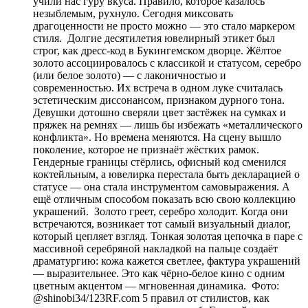
учили нас гуру вкуса. Правило, которое казалось
незыблемым, рухнуло. Сегодня миксовать
драгоценности не просто можно — это стало маркером
стиля. Долгие десятилетия ювелирный этикет был
строг, как дресс-код в Букингемском дворце. Жёлтое
золото ассоциировалось с классикой и статусом, серебро
(или белое золото) — с лаконичностью и
современностью. Их встреча в одном луке считалась
эстетическим диссонансом, признаком дурного тона.
Девушки дотошно сверяли цвет застёжек на сумках и
пряжек на ремнях — лишь бы избежать «металлического
конфликта». Но времена меняются. На сцену вышло
поколение, которое не признаёт жёстких рамок.
Гендерные границы стёрлись, офисный код сменился
коктейльным, а ювелирка перестала быть декларацией о
статусе — она стала инструментом самовыражения. А
ещё отличным способом показать всю свою коллекцию
украшений. Золото греет, серебро холодит. Когда они
встречаются, возникает тот самый визуальный диалог,
который цепляет взгляд. Тонкая золотая цепочка в паре с
массивной серебряной накладкой на пальце создаёт
драматургию: кожа кажется светлее, фактура украшений
— выразительнее. Это как чёрно-белое кино с одним
цветным акцентом — мгновенная динамика. Фото:
@shinobi34/123RF.com 5 правил от стилистов, как