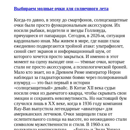
Выбираем модные очки для солнечного лета
Когда-то давно, в эпоху до смартфонов, солнцезащитные
очки были просто функциональным аксессуаром. Их
носили рыбаки, водители и звезды Голливуда,
прячущиеся от папарацци. Сегодня, в 2026-м, ситуация
кардинально иная. Мы живем в мире, где наши глаза
ежедневно подвергаются тройной атаке: ультрафиолет,
синий свет экранов и информационный шум, от
которого хочется просто закрыться. И именно в этот
момент на сцену выходят они — тёмные очки, которые
стали не просто аксессуаром, а психологической броней.
Мало кто знает, но в Древнем Риме император Нерон
наблюдал за гладиаторскими боями через полированный
изумруд — это был первый в истории
«солнцезащитный» девайс. В Китае XII века судьи
носили очки из дымчатого кварца, чтобы скрывать свои
эмоции и сохранять невозмутимость. Но настоящий бум
случился лишь в XX веке, когда в 1936 году компания
Ray-Ban выпустила легендарные «авиаторы» для
американских летчиков. Очки защищали глаза от
ослепительного солнца на высоте, но неожиданно стали
символом мужественности и стиля. В 1960-х их
подхватила контркультура — «Битлз» и Энди Уорхол