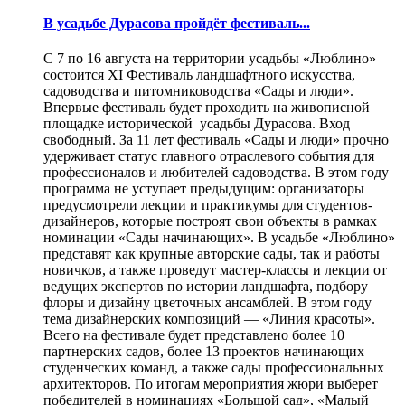
В усадьбе Дурасова пройдёт фестиваль...
С 7 по 16 августа на территории усадьбы «Люблино»
состоится XI Фестиваль ландшафтного искусства,
садоводства и питомниководства «Сады и люди».
Впервые фестиваль будет проходить на живописной
площадке исторической усадьбы Дурасова. Вход
свободный. За 11 лет фестиваль «Сады и люди» прочно
удерживает статус главного отраслевого события для
профессионалов и любителей садоводства. В этом году
программа не уступает предыдущим: организаторы
предусмотрели лекции и практикумы для студентов-
дизайнеров, которые построят свои объекты в рамках
номинации «Сады начинающих». В усадьбе «Люблино»
представят как крупные авторские сады, так и работы
новичков, а также проведут мастер-классы и лекции от
ведущих экспертов по истории ландшафта, подбору
флоры и дизайну цветочных ансамблей. В этом году
тема дизайнерских композиций — «Линия красоты».
Всего на фестивале будет представлено более 10
партнерских садов, более 13 проектов начинающих
студенческих команд, а также сады профессиональных
архитекторов. По итогам мероприятия жюри выберет
победителей в номинациях «Большой сад», «Малый