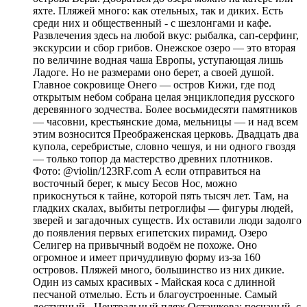
яхте. Пляжей много: как отельных, так и диких. Есть
среди них и общественный - с шезлонгами и кафе.
Развлечения здесь на любой вкус: рыбалка, сап-серфинг,
экскурсии и сбор грибов. Онежское озеро — это вторая
по величине водная чаша Европы, уступающая лишь
Ладоге. Но не размерами оно берет, а своей душой.
Главное сокровище Онего — остров Кижи, где под
открытым небом собрана целая энциклопедия русского
деревянного зодчества. Более восьмидесяти памятников
— часовни, крестьянские дома, мельницы — и над всем
этим возносится Преображенская церковь. Двадцать два
купола, серебристые, словно чешуя, и ни одного гвоздя
— только топор да мастерство древних плотников.
Фото: @violin/123RF.com А если отправиться на
восточный берег, к мысу Бесов Нос, можно
прикоснуться к тайне, которой пять тысяч лет. Там, на
гладких скалах, выбиты петроглифы — фигуры людей,
зверей и загадочных существ. Их оставили люди задолго
до появления первых египетских пирамид. Озеро
Селигер на привычный водоём не похоже. Оно
огромное и имеет причудливую форму из-за 160
островов. Пляжей много, большинство из них дикие.
Один из самых красивых - Майская коса с длинной
песчаной отмелью. Есть и благоустроенные. Самый
доступный - Центральный пляж Осташкова: песчаный, с