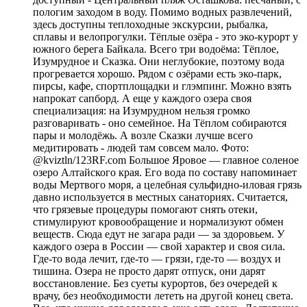
пологим заходом в воду. Помимо водных развлечений,
здесь доступны теплоходные экскурсии, рыбалка,
сплавы и велопрогулки. Тёплые озёра - это эко-курорт у
южного берега Байкала. Всего три водоёма: Тёплое,
Изумрудное и Сказка. Они неглубокие, поэтому вода
прогревается хорошо. Рядом с озёрами есть эко-парк,
пирсы, кафе, спортплощадки и глэмпинг. Можно взять
напрокат сапборд. А еще у каждого озера своя
специализация: на Изумрудном нельзя громко
разговаривать - оно семейное. На Тёплом собираются
пары и молодёжь. А возле Сказки лучше всего
медитировать - людей там совсем мало. Фото:
@kviztln/123RF.com Большое Яровое — главное соленое
озеро Алтайского края. Его вода по составу напоминает
воды Мертвого моря, а целебная сульфидно-иловая грязь
давно используется в местных санаториях. Считается,
что грязевые процедуры помогают снять отеки,
стимулируют кровообращение и нормализуют обмен
веществ. Сюда едут не загара ради — за здоровьем. У
каждого озера в России — свой характер и своя сила.
Где-то вода лечит, где-то — грязи, где-то — воздух и
тишина. Озера не просто дарят отпуск, они дарят
восстановление. Без суеты курортов, без очередей к
врачу, без необходимости лететь на другой конец света.