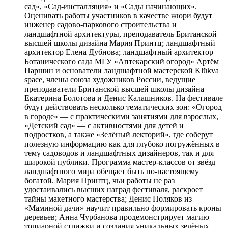
сад», «Сад-инсталляция» и «Сады начинающих».
Оценивать работы участников в качестве жюри будут
инженер садово-паркового строительства и
ландшафтной архитектуры, преподаватель Британской
высшей школы дизайна Мария Принтц; ландшафтный
архитектор Елена Дубнова; ландшафтный архитектор
Ботанического сада МГУ «Аптекарский огород» Артём
Паршин и основатели ландшафтной мастерской Klükva
space, члены союза художников России, ведущие
преподаватели Британской высшей школы дизайна
Екатерина Болотова и Денис Калашников. На фестивале
будут действовать несколько тематических зон: «Огород
в городе» — с практическими занятиями для взрослых,
«Детский сад» — с активностями для детей и
подростков, а также «Зелёный лекторий», где соберут
полезную информацию как для глубоко погружённых в
тему садоводов и ландшафтных дизайнеров, так и для
широкой публики. Программа мастер-классов от звёзд
ландшафтного мира обещает быть по-настоящему
богатой. Мария Принтц, чьи работы не раз
удостаивались высших наград фестиваля, раскроет
тайны макетного мастерства; Денис Поляков из
«Маминой дачи» научит правильно формировать кроны
деревьев; Анна Чурбанова продемонстрирует магию
топиарной стрижки и создания уникальных зелёных