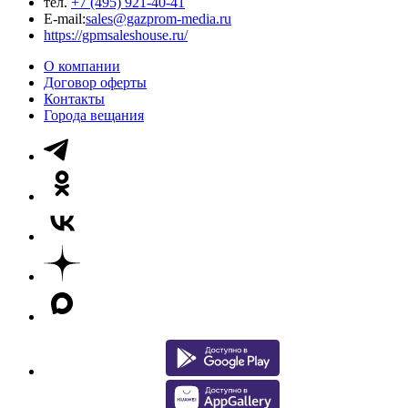
тел.
+7 (495) 921-40-41
E-mail:
sales@gazprom-media.ru
https://gpmsaleshouse.ru/
О компании
Договор оферты
Контакты
Города вещания