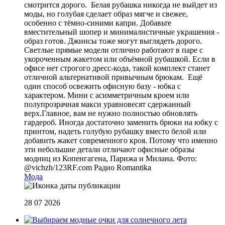
смотрится дорого. Белая рубашка никогда не выйдет из
моды, но голубая сделает образ мягче и свежее,
особенно с тёмно-синими капри. Добавьте
вместительный шопер и минималистичные украшения -
образ готов. Джинсы тоже могут выглядеть дорого.
Светлые прямые модели отлично работают в паре с
укороченным жакетом или объёмной рубашкой. Если в
офисе нет строгого дресс-кода, такой комплект станет
отличной альтернативой привычным брюкам. Ещё
один способ освежить офисную базу - юбка с
характером. Мини с асимметричным кроем или
полупрозрачная макси уравновесят сдержанный
верх.Главное, вам не нужно полностью обновлять
гардероб. Иногда достаточно заменить брюки на юбку с
принтом, надеть голубую рубашку вместо белой или
добавить жакет современного кроя. Потому что именно
эти небольшие детали отличают офисные образы
модниц из Копенгагена, Парижа и Милана. Фото:
@vichzh/123RF.com
Радио Romantika
Мода
28 07 2026