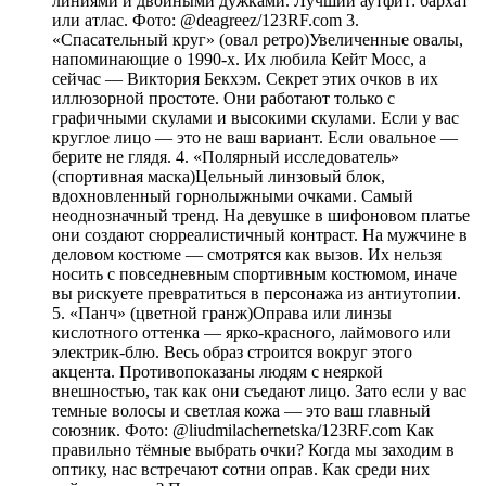
линиями и двойными дужками. Лучший аутфит: бархат
или атлас. Фото: @deagreez/123RF.com 3.
«Спасательный круг» (овал ретро)Увеличенные овалы,
напоминающие о 1990-х. Их любила Кейт Мосс, а
сейчас — Виктория Бекхэм. Секрет этих очков в их
иллюзорной простоте. Они работают только с
графичными скулами и высокими скулами. Если у вас
круглое лицо — это не ваш вариант. Если овальное —
берите не глядя. 4. «Полярный исследователь»
(спортивная маска)Цельный линзовый блок,
вдохновленный горнолыжными очками. Самый
неоднозначный тренд. На девушке в шифоновом платье
они создают сюрреалистичный контраст. На мужчине в
деловом костюме — смотрятся как вызов. Их нельзя
носить с повседневным спортивным костюмом, иначе
вы рискуете превратиться в персонажа из антиутопии.
5. «Панч» (цветной гранж)Оправа или линзы
кислотного оттенка — ярко-красного, лаймового или
электрик-блю. Весь образ строится вокруг этого
акцента. Противопоказаны людям с неяркой
внешностью, так как они съедают лицо. Зато если у вас
темные волосы и светлая кожа — это ваш главный
союзник. Фото: @liudmilachernetska/123RF.com Как
правильно тёмные выбрать очки? Когда мы заходим в
оптику, нас встречают сотни оправ. Как среди них