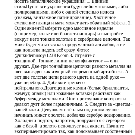
носить металлические украшения: 1. Единый
стильПусть все украшения будут либо матовыми, либо
полированными, либо с одной степенью износа
(скажем, винтажное патинирование). Хаотичное
смешение глянца и мата может дать обратный эффект. 2.
Один акцентВыберите одно массивное изделие
(например, колье или браслет-панцирь) и выстройте
вокруг него тонкие золотые и серебряные цепочки. Так
микс будет читаться как продуманный ансамбль, а не
как попытка надеть всё сразу. Фото:
@utkudemirsoy/123RF.com 3. Играйте с
толщиной. Тонкие линии не конфликтуют — они
дружат. Две-три тончайшие цепочки разного металла на
шее выглядят как изящный современный арт-объект. А
вот две толстые цепи разного цвета на одной руке —
уже перебор. 4. Добавьте третьего —
нейтрального.Драгоценные камни (белые бриллианты,
жемчуг, опалы) или кожаные вставки работают как
буфер между металлами. Они приглушают контраст и
делают дуэт более гармоничным. 5. Следите за «цветом»
вашей кожи. Девушкам с тёплым подтоном лучше
начинать микст с золота, добавляя серебро дозированно.
Холодный подтон, напротив, подружится с серебром
как с базой, а золото использует как акцент. Начните
экспериментировать так, как подсказывает собственный