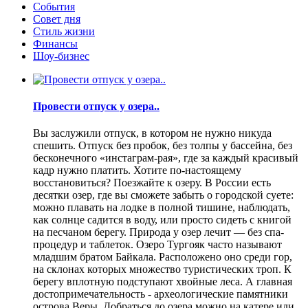
События
Совет дня
Стиль жизни
Финансы
Шоу-бизнес
Провести отпуск у озера..
Вы заслужили отпуск, в котором не нужно никуда
спешить. Отпуск без пробок, без толпы у бассейна, без
бесконечного «инстаграм-рая», где за каждый красивый
кадр нужно платить. Хотите по-настоящему
восстановиться? Поезжайте к озеру. В России есть
десятки озер, где вы сможете забыть о городской суете:
можно плавать на лодке в полной тишине, наблюдать,
как солнце садится в воду, или просто сидеть с книгой
на песчаном берегу. Природа у озер лечит — без спа-
процедур и таблеток. Озеро Тургояк часто называют
младшим братом Байкала. Расположено оно среди гор,
на склонах которых множество туристических троп. К
берегу вплотную подступают хвойные леса. А главная
достопримечательность - археологические памятники
острова Веры. Добраться до озера можно на катере или