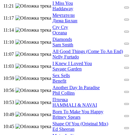
I Miss You
11:21
Haddaway
Мечтатели
11:17
Дима Билан
Cry Cry
11:14
Oceana
Diamonds
11:10
Sam Smith
All Good Things (Come To An End)
11:07
Nelly Furtado
I Knew I Loved You
11:03
Savage Garden
Sex Sells
10:59
Benefit
Another Day In Paradise
10:56
Phil Collins
Птичка
10:53
HAMMALI & NAVAI
Born To Make You Happy
10:49
Britney Spears
Shape Of You (Original Mix)
10:45
Ed Sheeran