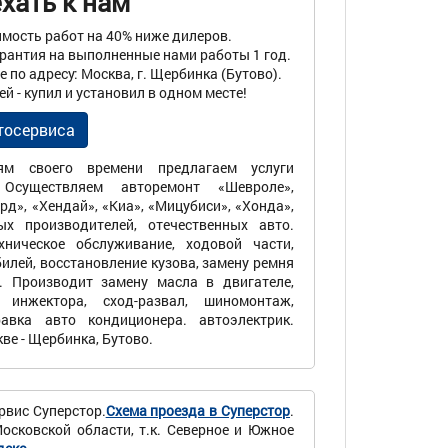
хать к нам
мость работ на 40% ниже дилеров.
арантия на выполненные нами работы 1 год.
 по адресу: Москва, г. Щербинка (Бутово).
й - купил и установил в одном месте!
тосервиса
лям своего времени предлагаем услуги
 Осуществляем авторемонт «Шевроле»,
орд», «Хендай», «Киа», «Мицубиси», «Хонда»,
ых производителей, отечественных авто.
хническое обслуживание, ходовой части,
илей, восстановление кузова, замену ремня
. Производит замену масла в двигателе,
инжектора, сход-развал, шиномонтаж,
равка авто кондиционера. автоэлектрик.
ве - Щербинка, Бутово.
рвис Суперстор.
Схема проезда в Суперстор
.
сковской области, т.к. Северное и Южное