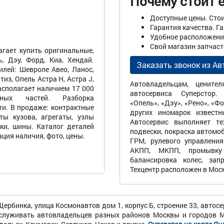
Почему стоит е
Доступные цены. Стои
Гарантия качества. Г
Удобное расположение
Свой магазин запчасте
агает купить оригинальные,
, Дэу, Форд, Киа, Хендай.
Заказать звонок из Ав
лей: Шевроле Авео, Ланос,
тиз, Опель Астра Н, Астра J,
Автовладельцам, цените
асполагает наличием 17 000
автосервиса Суперстор.
сных частей. Разборка
«Опель», «Дэу», «Рено», «Ф
ти. В продаже: контрактные
других иномарок известн
ты кузова, агрегаты, узлы
Автосервис выполняет те
ки, шины. Каталог деталей
подвески, покраска автомоб
ация наличия, фото, цены.
ГРМ, рулевого управления
АКПП, МКПП, промывку 
балансировка колес, зап
Техцентр расположен в Моск
Щербинка, улица Космонавтов дом 1, корпус Б, строение 33, автосе
луживать автовладельцев разных районов Москвы и городов Мо