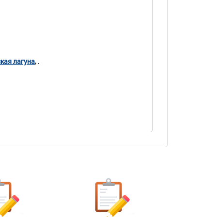
кая лагуна
, .