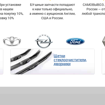
При установке
БУ-шные запчасти попадают
САМОВЫВОЗ...
 в нашем
к нам только официально,
России — о
на покупку 10%,
а именно с аукционов Англии,
любой трансп
новку 10%
США и России.
Щетки
стеклоочистители,
дворники