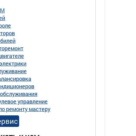
РМ
ей
роле
торов
обилей
вторемонт
двигателе
электрики
луживание
алансировка
ондиционеров
ообслуживания
улевое управление
по ремонту мастеру
ервис