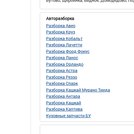
Бутово, Щербинка, Видное, Домодедово, Под
Авторазборка
Разборка Авео
Разборка Круз
Разборка Кобальт
Разборка Лачетти
Разборка Форд Фокус
Разборка Ланос
Разборка Орландо
Разборка Астра
Разборка Реззо
Разборка Спарк
Разборка Кашкай Мурано Тиида
Разборка Антара
Разборка Кашкай
Разборка Каптива
Кузовные запчасти БУ