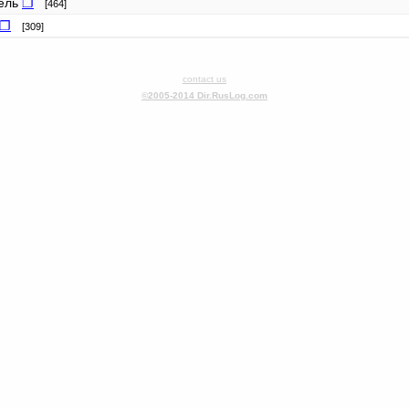
тель
❐
[464]
❐
[309]
contact us
©2005-2014 Dir.RusLog.com