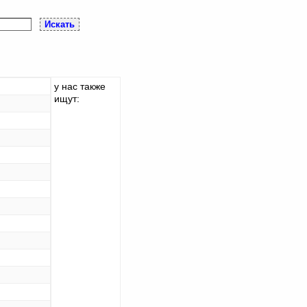
у нас также
ищут: