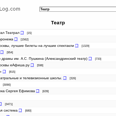
Театр
тал Театрал
❐
[15]
Воронежа
❐
[1562]
осквы, лучшие билеты на лучшие спектакли
❐
[1329]
и
❐
[954]
р драмы им. А.С. Пушкина (Александринский театр)
❐
[733]
Москвы еАфиша.ру
❐
[598]
а»
❐
[815]
еатральные и телевизионные школы.
❐
[326]
[3090]
тека Сергея Ефимова
❐
[639]
❐
[3471]
ая система
❐
[680]