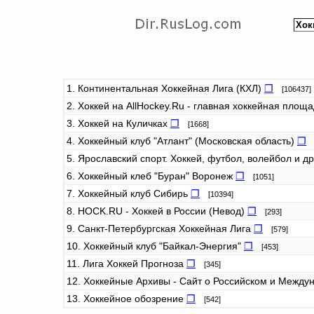
1. Континентальная Хоккейная Лига (КХЛ)
❐
[106437]
2. Хоккей на AllHockey.Ru - главная хоккейная площ
3. Хоккей на Куличках
❐
[1668]
4. Хоккейный клуб "Атлант" (Московская область)
❐
[
5. Ярославский спорт. Хоккей, футбол, волейбол и д
6. Хоккейный клеб "Буран" Воронеж
❐
[1051]
7. Хоккейный клуб Сибирь
❐
[10394]
8. HOCK.RU - Хоккей в России (Невод)
❐
[293]
9. Санкт-Петербургская Хоккейная Лига
❐
[579]
10. Хоккейный клуб "Байкал-Энергия"
❐
[453]
11. Лига Хоккей Прогноза
❐
[345]
12. Хоккейные Архивы - Сайт о Российском и Межд
13. Хоккейное обозрение
❐
[542]