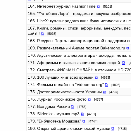
164. Интернет журнал FashionTime
⧉
[5101]
165. "Фотобанк Лори" - продажа и покупка изображе
166. LibeX: купля-продажа книг, букинистических и н
167. Книги, романы, стихи, афоризмы, анекдоты, пес
сайт!!!
⧉
[5015]
168. Ресурсы Портал информационной поддержки с
169. Развлекательный Аниме портал Bakemono.ru
⧉
170. Акустическая и электрогитара - аккорды, ноты, 
171. Афоризмы и высказывания великих людей.
⧉
[4
172. Смотреть ФИЛЬМЫ ОНЛАЙН в отличном HD 720
173. 100 лучших книг всех времен
⧉
[4883]
174. Фильмы онлайн на "Videomax.org"
⧉
[4825]
175. Достопримечательности Украины
⧉
[4797]
176. Журнал Российское фото
⧉
[4757]
177. Все дома России
⧉
[4756]
178. Slider.kz - музыка mp3
⧉
[4751]
179. "Библиотека Мошкова"
⧉
[4744]
180. Открытый архив классической музыки
⧉
[4715]