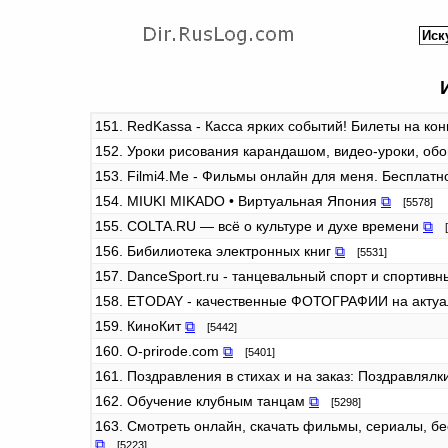
151. RedKassa - Касса ярких событий! Билеты на ко
152. Уроки рисования карандашом, видео-уроки, об
153. Filmi4.Me - Фильмы онлайн для меня. Бесплатн
154. MIUKI MIKADO • Виртуальная Япония
⧉
[5578]
155. COLTA.RU — всё о культуре и духе времени
⧉
[5
156. Бибилиотека электронных книг
⧉
[5531]
157. DanceSport.ru - танцевальный спорт и спортив
158. ETODAY - качественные ФОТОГРАФИИ на актуа
159. КиноКит
⧉
[5442]
160. O-prirode.com
⧉
[5401]
161. Поздравления в стихах и на заказ: Поздравлял
162. Обучение клубным танцам
⧉
[5298]
163. Смотреть онлайн, скачать фильмы, сериалы, бе
⧉
[5223]