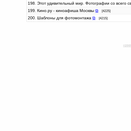
198. Этот удивительный мир. Фотографии со всего с
199. Кино.ру - киноафиша Москвы
⧉
[4225]
200. Шаблоны для фотомонтажа
⧉
[4215]
©200