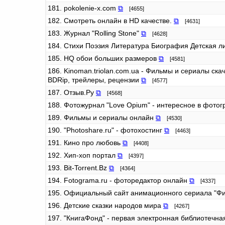
181. pokolenie-x.com
⧉
[4655]
182. Смотреть онлайн в HD качестве.
⧉
[4631]
183. Журнал "Rolling Stone"
⧉
[4628]
184. Стихи Поэзия Литература Биография Детская л
185. HQ обои больших размеров
⧉
[4581]
186. Kinoman.triolan.com.ua - Фильмы и сериалы ска
BDRip, трейлеры, рецензии
⧉
[4577]
187. Отзыв.Ру
⧉
[4568]
188. Фотожурнал "Love Opium" - интересное в фото
189. Фильмы и сериалы онлайн
⧉
[4530]
190. "Photoshare.ru" - фотохостинг
⧉
[4463]
191. Кино про любовь
⧉
[4408]
192. Хип-хоп портал
⧉
[4397]
193. Bit-Torrent.Bz
⧉
[4364]
194. Fotograma.ru - фоторедактор онлайн
⧉
[4337]
195. Официальный сайт анимационного сериала "Ф
196. Детские сказки народов мира
⧉
[4267]
197. "КнигаФонд" - первая электронная библиотечн